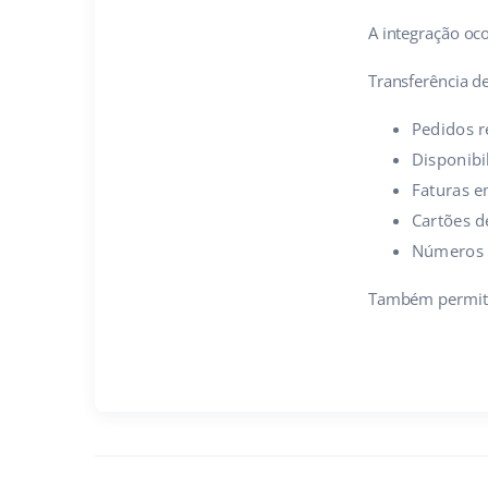
A integração oco
Transferência d
Pedidos r
Disponibi
Faturas e
Cartões d
Números d
Também permitim