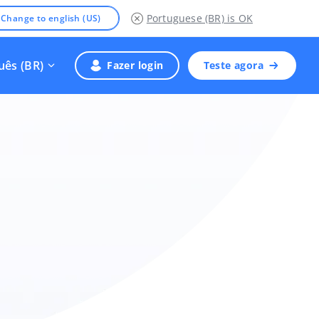
Portuguese (BR)
is OK
Change to english (US)
uês (BR)
Fazer login
Teste agora