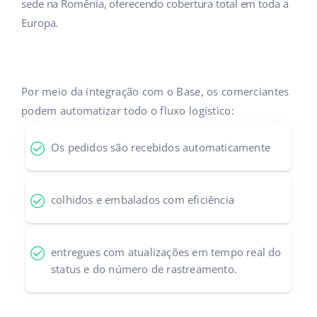
ERP
sede na Romênia, oferecendo cobertura total em toda a
Ajuda
Casa e jardim
english (US)
Europa.
Base Analytics
Academy
Produtos infantis
english (GB)
IA para ecommerce
Blog
Eletrônicos
english (IN)
Por meio da integração com o Base, os comerciantes
Base Connect
Peças automotivas
podem automatizar todo o fluxo logístico:
Serviços
čeština
Automação do fluxo de trabalho
Supermercado
deutsch
Os pedidos são recebidos automaticamente
Auditoria de contas
Gestão de Envios
Saúde e beleza
Ελληνικά
colhidos e embalados com eficiência
Moda
Outros
español (AR)
español (MX)
Casos de Sucesso
entregues com atualizações em tempo real do
status e do número de rastreamento.
Calculadora de benefícios
Français
Colaboração e parcerias
Italiano