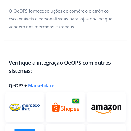
Parceiros Base
polski
O QeOPS fornece soluções de comércio eletrônico
escalonáveis e personalizadas para lojas on-line que
Contato
português (BR)
vendem nos mercados europeus.
română
中文
Verifique a integração QeOPS com outros
sistemas:
QeOPS +
Marketplace