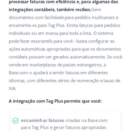
ERP
processar faturas com eficiência e, para algumas das
Ajuda
Casa e jardim
english (US)
integrações contábeis, também recibos.
Gere
Base Analytics
documentos com facilidade para pedidos multicanais e
Academy
Produtos infantis
english (GB)
encaminhe-os para Tag Plus. Emita faturas para pedidos
IA para ecommerce
Blog
Eletrônicos
english (IN)
individuais ou em massa para toda a lista. O sistema
Base Connect
pode fazer essa tarefa para você - basta configurar as
Peças automotivas
Serviços
čeština
ações automáticas apropriadas para que os documentos
Automação do fluxo de trabalho
contábeis possam ser gerados automaticamente. Se você
Supermercado
deutsch
Auditoria de contas
Gestão de Envios
vende em marketplaces de países estrangeiros, a
Saúde e beleza
Base.com o ajudará a emitir faturas em diferentes
Ελληνικά
idiomas, com diferentes séries de numeração e taxas de
Moda
Outros
español (AR)
IVA.
español (MX)
Casos de Sucesso
A integração com Tag Plus permite que você:
Calculadora de benefícios
Français
encaminhar faturas
criadas na Base.com
Colaboração e parcerias
Italiano
para Tag Plus e gerar faturas apropriadas