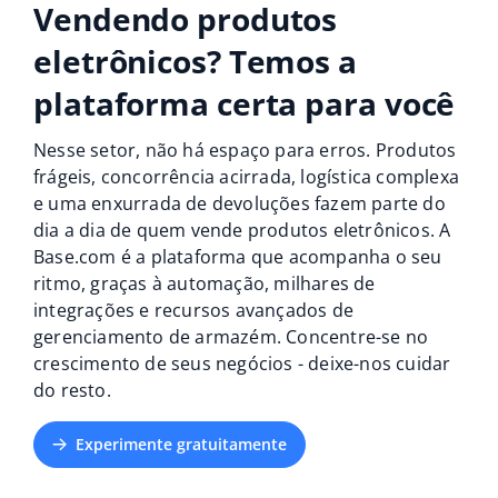
ERP
Vendendo produtos
Ajuda
Casa e jardim
english (US)
Base Analytics
eletrônicos? Temos a
Academy
Produtos infantis
english (GB)
plataforma certa para você
IA para ecommerce
Blog
Eletrônicos
english (IN)
Base Connect
Nesse setor, não há espaço para erros. Produtos
Peças automotivas
Serviços
frágeis, concorrência acirrada, logística complexa
čeština
Automação do fluxo de trabalho
e uma enxurrada de devoluções fazem parte do
Supermercado
deutsch
dia a dia de quem vende produtos eletrônicos. A
Auditoria de contas
Gestão de Envios
Base.com é a plataforma que acompanha o seu
Saúde e beleza
Ελληνικά
ritmo, graças à automação, milhares de
integrações e recursos avançados de
Moda
Outros
español (AR)
gerenciamento de armazém. Concentre-se no
crescimento de seus negócios - deixe-nos cuidar
español (MX)
Casos de Sucesso
do resto.
Calculadora de benefícios
Français
Experimente gratuitamente
Colaboração e parcerias
Italiano