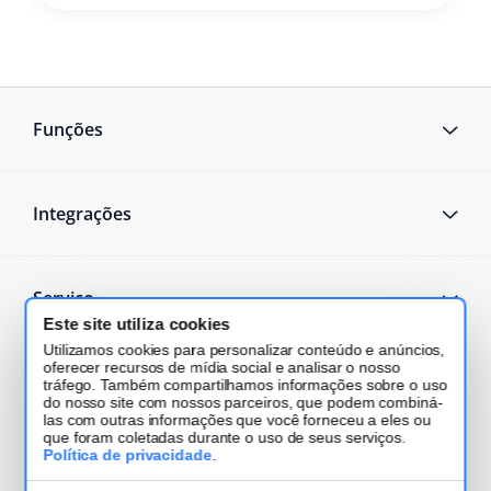
Funções
Integrações
Serviço
Este site utiliza cookies
Utilizamos cookies para personalizar conteúdo e anúncios,
oferecer recursos de mídia social e analisar o nosso
Quais são as novidades?
tráfego. Também compartilhamos informações sobre o uso
do nosso site com nossos parceiros, que podem combiná-
las com outras informações que você forneceu a eles ou
que foram coletadas durante o uso de seus serviços.
O que significa full no Mercado Livre: vantagens e
Política de privacidade
.
como funciona