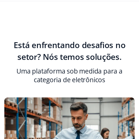
Parceiros Base
polski
Contato
português (BR)
română
Está enfrentando desafios no
中文
setor? Nós temos soluções.
Uma plataforma sob medida para a
categoria de eletrônicos