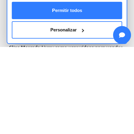
2026-08-05
Permitir todos
Mercado Livre Ads: dicas para anunciar seus
produtos e vender mais
Personalizar
2026-08-05
Clips Mercado Livre: como usar vídeos para vender
mais
2026-08-05
Título e descrição de produtos: como otimizar para
aumentar as vendas
2026-08-05
Leia mais – Blog Base