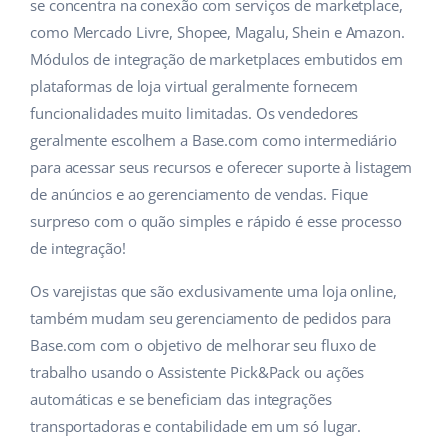
ERP
se concentra na conexão com serviços de marketplace,
Ajuda
Casa e jardim
english (US)
como Mercado Livre, Shopee, Magalu, Shein e Amazon.
Base Analytics
Módulos de integração de marketplaces embutidos em
Academy
Produtos infantis
english (GB)
plataformas de loja virtual geralmente fornecem
IA para ecommerce
Blog
Eletrônicos
english (IN)
funcionalidades muito limitadas. Os vendedores
Base Connect
geralmente escolhem a Base.com como intermediário
Peças automotivas
Serviços
čeština
para acessar seus recursos e oferecer suporte à listagem
Automação do fluxo de trabalho
de anúncios e ao gerenciamento de vendas. Fique
Supermercado
deutsch
Auditoria de contas
Gestão de Envios
surpreso com o quão simples e rápido é esse processo
Saúde e beleza
de integração!
Ελληνικά
Moda
Outros
Os varejistas que são exclusivamente uma loja online,
español (AR)
também mudam seu gerenciamento de pedidos para
español (MX)
Casos de Sucesso
Base.com com o objetivo de melhorar seu fluxo de
trabalho usando o Assistente Pick&Pack ou ações
Calculadora de benefícios
Français
automáticas e se beneficiam das integrações
transportadoras e contabilidade em um só lugar.
Colaboração e parcerias
Italiano