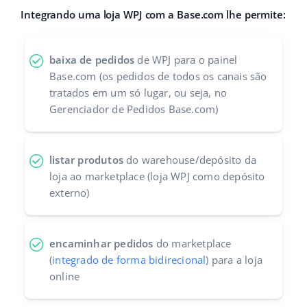
Integrando uma loja WPJ com a Base.com lhe permite:
Parceiros Base
polski
Contato
português (BR)
baixa de pedidos
de WPJ para o painel
Base.com (os pedidos de todos os canais são
română
tratados em um só lugar, ou seja, no
Gerenciador de Pedidos Base.com)
中文
listar produtos
do warehouse/depósito da
loja ao marketplace (loja WPJ como depósito
externo)
encaminhar pedidos
do marketplace
(
integrado de forma bidirecional
) para a loja
online