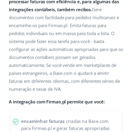
ERP
processar faturas com eficiência e, para algumas das
Ajuda
Casa e jardim
english (US)
integrações contábeis, também recibos.
Gere
Base Analytics
documentos com facilidade para pedidos multicanais e
Academy
Produtos infantis
english (GB)
encaminhe-os para Firmao.pl. Emita faturas para
IA para ecommerce
Blog
Eletrônicos
english (IN)
pedidos individuais ou em massa para toda a lista. O
Base Connect
sistema pode fazer essa tarefa para você - basta
Peças automotivas
Serviços
čeština
configurar as ações automáticas apropriadas para que os
Automação do fluxo de trabalho
documentos contábeis possam ser gerados
Supermercado
deutsch
Auditoria de contas
Gestão de Envios
automaticamente. Se você vende em marketplaces de
Saúde e beleza
países estrangeiros, a Base.com o ajudará a emitir
Ελληνικά
faturas em diferentes idiomas, com diferentes séries de
Moda
Outros
español (AR)
numeração e taxas de IVA.
español (MX)
Casos de Sucesso
A integração com Firmao.pl permite que você:
Calculadora de benefícios
Français
encaminhar faturas
criadas na Base.com
Colaboração e parcerias
Italiano
para Firmao.pl e gerar faturas apropriadas