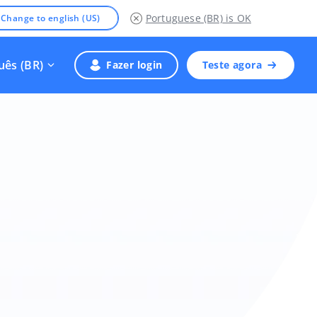
Portuguese (BR)
is OK
Change to english (US)
uês (BR)
Fazer login
Teste agora