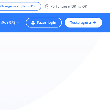
Portuguese (BR)
is OK
Change to english (US)
uês (BR)
Fazer login
Teste agora