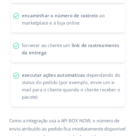
Parceiros Base
polski
encaminhar o número de rastreio
ao
Contato
marketplace e à loja online
português (BR)
română
fornecer ao cliente um
link de rastreamento
中文
da entrega
executar ações automáticas
dependendo do
status do pedido (por exemplo, envie um e-
mail para o cliente quando o cliente receber o
pacote)
Como a integração usa a API BOX NOW, o número de
envio atribuído ao pedido fica imediatamente disponível