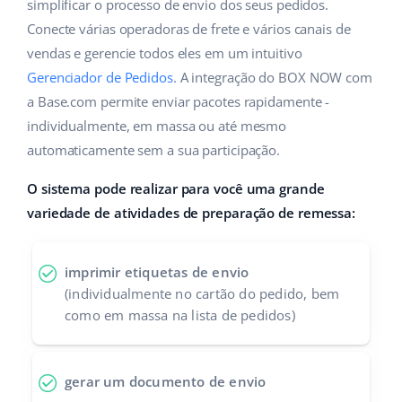
ERP
simplificar o processo de envio dos seus pedidos.
Ajuda
Casa e jardim
english (US)
Conecte várias operadoras de frete e vários canais de
Base Analytics
vendas e gerencie todos eles em um intuitivo
Academy
Produtos infantis
english (GB)
Gerenciador de Pedidos
. A integração do BOX NOW com
IA para ecommerce
Blog
Eletrônicos
english (IN)
a Base.com permite enviar pacotes rapidamente -
Base Connect
individualmente, em massa ou até mesmo
Peças automotivas
Serviços
čeština
automaticamente sem a sua participação.
Automação do fluxo de trabalho
Supermercado
deutsch
O sistema pode realizar para você uma grande
Auditoria de contas
Gestão de Envios
variedade de atividades de preparação de remessa:
Saúde e beleza
Ελληνικά
Moda
Outros
español (AR)
imprimir etiquetas de envio
(individualmente no cartão do pedido, bem
español (MX)
Casos de Sucesso
como em massa na lista de pedidos)
Calculadora de benefícios
Français
gerar um documento de envio
Colaboração e parcerias
Italiano