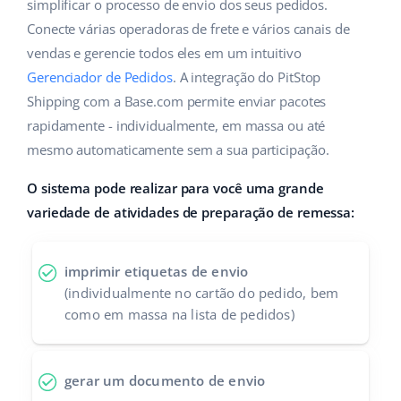
ERP
simplificar o processo de envio dos seus pedidos.
Ajuda
Casa e jardim
english (US)
Conecte várias operadoras de frete e vários canais de
Base Analytics
vendas e gerencie todos eles em um intuitivo
Academy
Produtos infantis
english (GB)
Gerenciador de Pedidos
. A integração do PitStop
IA para ecommerce
Blog
Eletrônicos
english (IN)
Shipping com a Base.com permite enviar pacotes
Base Connect
rapidamente - individualmente, em massa ou até
Peças automotivas
Serviços
čeština
mesmo automaticamente sem a sua participação.
Automação do fluxo de trabalho
Supermercado
deutsch
O sistema pode realizar para você uma grande
Auditoria de contas
Gestão de Envios
variedade de atividades de preparação de remessa:
Saúde e beleza
Ελληνικά
Moda
Outros
español (AR)
imprimir etiquetas de envio
(individualmente no cartão do pedido, bem
español (MX)
Casos de Sucesso
como em massa na lista de pedidos)
Calculadora de benefícios
Français
gerar um documento de envio
Colaboração e parcerias
Italiano