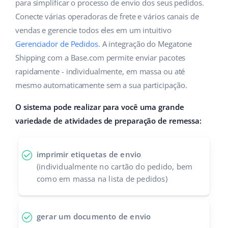
ERP
para simplificar o processo de envio dos seus pedidos.
Ajuda
Casa e jardim
english (US)
Conecte várias operadoras de frete e vários canais de
Base Analytics
vendas e gerencie todos eles em um intuitivo
Academy
Produtos infantis
english (GB)
Gerenciador de Pedidos
. A integração do Megatone
IA para ecommerce
Blog
Eletrônicos
english (IN)
Shipping com a Base.com permite enviar pacotes
Base Connect
rapidamente - individualmente, em massa ou até
Peças automotivas
Serviços
čeština
mesmo automaticamente sem a sua participação.
Automação do fluxo de trabalho
Supermercado
deutsch
O sistema pode realizar para você uma grande
Auditoria de contas
Gestão de Envios
variedade de atividades de preparação de remessa:
Saúde e beleza
Ελληνικά
Moda
Outros
español (AR)
imprimir etiquetas de envio
(individualmente no cartão do pedido, bem
español (MX)
Casos de Sucesso
como em massa na lista de pedidos)
Calculadora de benefícios
Français
gerar um documento de envio
Colaboração e parcerias
Italiano