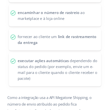
Parceiros Base
polski
encaminhar o número de rastreio
ao
Contato
marketplace e à loja online
português (BR)
română
fornecer ao cliente um
link de rastreamento
中文
da entrega
executar ações automáticas
dependendo do
status do pedido (por exemplo, envie um e-
mail para o cliente quando o cliente receber o
pacote)
Como a integração usa a API Megatone Shipping, o
número de envio atribuído ao pedido fica