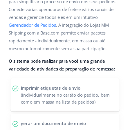
ERP
para simplificar o processo de envio dos seus pedidos.
Ajuda
Casa e jardim
english (US)
Conecte várias operadoras de frete e vários canais de
Base Analytics
vendas e gerencie todos eles em um intuitivo
Academy
Produtos infantis
english (GB)
Gerenciador de Pedidos
. A integração do Lojas MM
IA para ecommerce
Blog
Eletrônicos
english (IN)
Shipping com a Base.com permite enviar pacotes
Base Connect
rapidamente - individualmente, em massa ou até
Peças automotivas
Serviços
čeština
mesmo automaticamente sem a sua participação.
Automação do fluxo de trabalho
Supermercado
deutsch
O sistema pode realizar para você uma grande
Auditoria de contas
Gestão de Envios
variedade de atividades de preparação de remessa:
Saúde e beleza
Ελληνικά
Moda
Outros
español (AR)
imprimir etiquetas de envio
(individualmente no cartão do pedido, bem
español (MX)
Casos de Sucesso
como em massa na lista de pedidos)
Calculadora de benefícios
Français
gerar um documento de envio
Colaboração e parcerias
Italiano