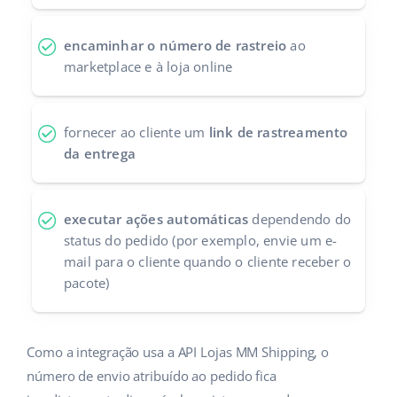
Parceiros Base
polski
encaminhar o número de rastreio
ao
Contato
marketplace e à loja online
português (BR)
română
fornecer ao cliente um
link de rastreamento
中文
da entrega
executar ações automáticas
dependendo do
status do pedido (por exemplo, envie um e-
mail para o cliente quando o cliente receber o
pacote)
Como a integração usa a API Lojas MM Shipping, o
número de envio atribuído ao pedido fica