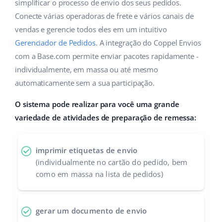
ERP
simplificar o processo de envio dos seus pedidos.
Ajuda
Casa e jardim
english (US)
Conecte várias operadoras de frete e vários canais de
Base Analytics
vendas e gerencie todos eles em um intuitivo
Academy
Produtos infantis
english (GB)
Gerenciador de Pedidos
. A integração do Coppel Envios
IA para ecommerce
Blog
Eletrônicos
english (IN)
com a Base.com permite enviar pacotes rapidamente -
Base Connect
individualmente, em massa ou até mesmo
Peças automotivas
Serviços
čeština
automaticamente sem a sua participação.
Automação do fluxo de trabalho
Supermercado
deutsch
O sistema pode realizar para você uma grande
Auditoria de contas
Gestão de Envios
variedade de atividades de preparação de remessa:
Saúde e beleza
Ελληνικά
Moda
Outros
español (AR)
imprimir etiquetas de envio
(individualmente no cartão do pedido, bem
español (MX)
Casos de Sucesso
como em massa na lista de pedidos)
Calculadora de benefícios
Français
gerar um documento de envio
Colaboração e parcerias
Italiano