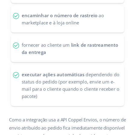
Parceiros Base
polski
encaminhar o número de rastreio
ao
Contato
marketplace e à loja online
português (BR)
română
fornecer ao cliente um
link de rastreamento
中文
da entrega
executar ações automáticas
dependendo do
status do pedido (por exemplo, envie um e-
mail para o cliente quando o cliente receber o
pacote)
Como a integração usa a API Coppel Envios, o número de
envio atribuído ao pedido fica imediatamente disponível