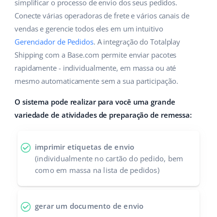
ERP
simplificar o processo de envio dos seus pedidos.
Ajuda
Casa e jardim
english (US)
Conecte várias operadoras de frete e vários canais de
Base Analytics
vendas e gerencie todos eles em um intuitivo
Academy
Produtos infantis
english (GB)
Gerenciador de Pedidos
. A integração do Totalplay
IA para ecommerce
Blog
Eletrônicos
english (IN)
Shipping com a Base.com permite enviar pacotes
Base Connect
rapidamente - individualmente, em massa ou até
Peças automotivas
Serviços
čeština
mesmo automaticamente sem a sua participação.
Automação do fluxo de trabalho
Supermercado
deutsch
O sistema pode realizar para você uma grande
Auditoria de contas
Gestão de Envios
variedade de atividades de preparação de remessa:
Saúde e beleza
Ελληνικά
Moda
Outros
español (AR)
imprimir etiquetas de envio
(individualmente no cartão do pedido, bem
español (MX)
Casos de Sucesso
como em massa na lista de pedidos)
Calculadora de benefícios
Français
gerar um documento de envio
Colaboração e parcerias
Italiano