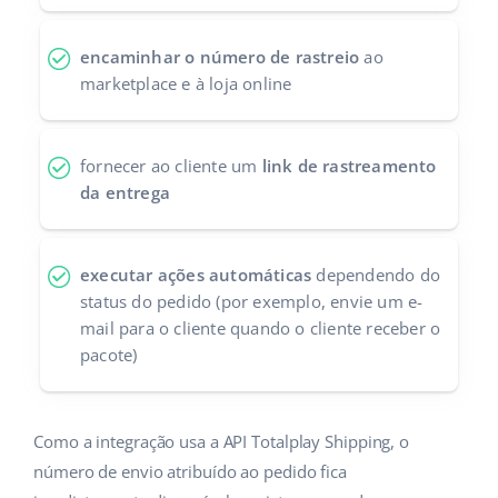
Parceiros Base
polski
encaminhar o número de rastreio
ao
Contato
marketplace e à loja online
português (BR)
română
fornecer ao cliente um
link de rastreamento
中文
da entrega
executar ações automáticas
dependendo do
status do pedido (por exemplo, envie um e-
mail para o cliente quando o cliente receber o
pacote)
Como a integração usa a API Totalplay Shipping, o
número de envio atribuído ao pedido fica