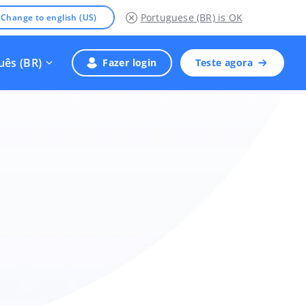
Portuguese (BR)
is OK
Change to english (US)
uês (BR)
Fazer login
Teste agora