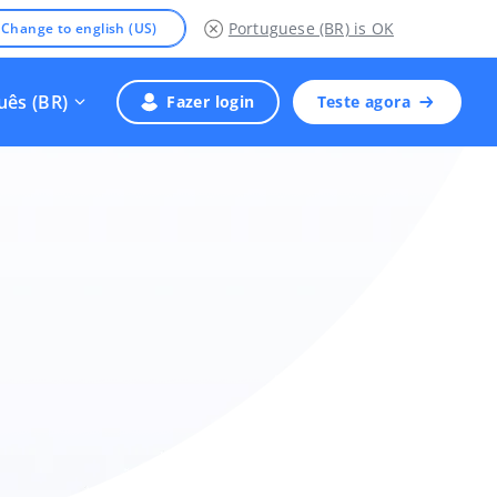
Portuguese (BR)
is OK
Change to english (US)
uês (BR)
Fazer login
Teste agora