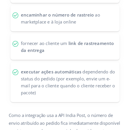
Parceiros Base
polski
encaminhar o número de rastreio
ao
Contato
marketplace e à loja online
português (BR)
română
fornecer ao cliente um
link de rastreamento
中文
da entrega
executar ações automáticas
dependendo do
status do pedido (por exemplo, envie um e-
mail para o cliente quando o cliente receber o
pacote)
Como a integração usa a API India Post, o número de
envio atribuído ao pedido fica imediatamente disponível