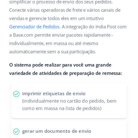
ERP
simplificar o processo de envio dos seus pedidos.
Ajuda
Casa e jardim
english (US)
Conecte várias operadoras de frete e vários canais de
Base Analytics
vendas e gerencie todos eles em um intuitivo
Academy
Produtos infantis
english (GB)
Gerenciador de Pedidos
. A integração do India Post com
IA para ecommerce
Blog
Eletrônicos
english (IN)
a Base.com permite enviar pacotes rapidamente -
Base Connect
individualmente, em massa ou até mesmo
Peças automotivas
Serviços
čeština
automaticamente sem a sua participação.
Automação do fluxo de trabalho
Supermercado
deutsch
O sistema pode realizar para você uma grande
Auditoria de contas
Gestão de Envios
variedade de atividades de preparação de remessa:
Saúde e beleza
Ελληνικά
Moda
Outros
español (AR)
imprimir etiquetas de envio
(individualmente no cartão do pedido, bem
español (MX)
Casos de Sucesso
como em massa na lista de pedidos)
Calculadora de benefícios
Français
gerar um documento de envio
Colaboração e parcerias
Italiano