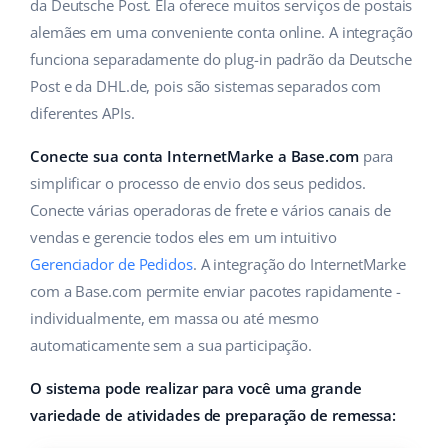
ERP
da Deutsche Post. Ela oferece muitos serviços de postais
Ajuda
Casa e jardim
english (US)
alemães em uma conveniente conta online. A integração
Base Analytics
funciona separadamente do plug-in padrão da Deutsche
Academy
Produtos infantis
english (GB)
Post e da DHL.de, pois são sistemas separados com
IA para ecommerce
Blog
Eletrônicos
english (IN)
diferentes APIs.
Base Connect
Peças automotivas
Conecte sua conta InternetMarke a Base.com
para
Serviços
čeština
Automação do fluxo de trabalho
simplificar o processo de envio dos seus pedidos.
Supermercado
deutsch
Conecte várias operadoras de frete e vários canais de
Auditoria de contas
Gestão de Envios
vendas e gerencie todos eles em um intuitivo
Saúde e beleza
Ελληνικά
Gerenciador de Pedidos
. A integração do InternetMarke
Moda
Outros
com a Base.com permite enviar pacotes rapidamente -
español (AR)
individualmente, em massa ou até mesmo
español (MX)
Casos de Sucesso
automaticamente sem a sua participação.
Calculadora de benefícios
O sistema pode realizar para você uma grande
Français
variedade de atividades de preparação de remessa:
Colaboração e parcerias
Italiano