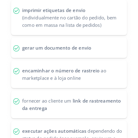
Parceiros Base
polski
imprimir etiquetas de envio
(individualmente no cartão do pedido, bem
Contato
português (BR)
como em massa na lista de pedidos)
română
gerar um documento de envio
中文
encaminhar o número de rastreio
ao
marketplace e à loja online
fornecer ao cliente um
link de rastreamento
da entrega
executar ações automáticas
dependendo do