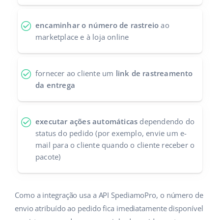
Parceiros Base
polski
encaminhar o número de rastreio
ao
Contato
marketplace e à loja online
português (BR)
română
fornecer ao cliente um
link de rastreamento
中文
da entrega
executar ações automáticas
dependendo do
status do pedido (por exemplo, envie um e-
mail para o cliente quando o cliente receber o
pacote)
Como a integração usa a API SpediamoPro, o número de
envio atribuído ao pedido fica imediatamente disponível