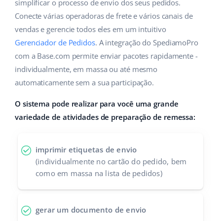
ERP
simplificar o processo de envio dos seus pedidos.
Ajuda
Casa e jardim
english (US)
Conecte várias operadoras de frete e vários canais de
Base Analytics
vendas e gerencie todos eles em um intuitivo
Academy
Produtos infantis
english (GB)
Gerenciador de Pedidos
. A integração do SpediamoPro
IA para ecommerce
Blog
Eletrônicos
english (IN)
com a Base.com permite enviar pacotes rapidamente -
Base Connect
individualmente, em massa ou até mesmo
Peças automotivas
Serviços
čeština
automaticamente sem a sua participação.
Automação do fluxo de trabalho
Supermercado
deutsch
O sistema pode realizar para você uma grande
Auditoria de contas
Gestão de Envios
variedade de atividades de preparação de remessa:
Saúde e beleza
Ελληνικά
Moda
Outros
español (AR)
imprimir etiquetas de envio
(individualmente no cartão do pedido, bem
español (MX)
Casos de Sucesso
como em massa na lista de pedidos)
Calculadora de benefícios
Français
gerar um documento de envio
Colaboração e parcerias
Italiano