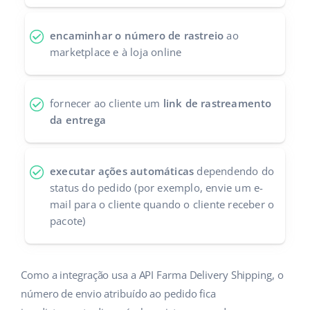
Parceiros Base
polski
encaminhar o número de rastreio
ao
Contato
marketplace e à loja online
português (BR)
română
fornecer ao cliente um
link de rastreamento
中文
da entrega
executar ações automáticas
dependendo do
status do pedido (por exemplo, envie um e-
mail para o cliente quando o cliente receber o
pacote)
Como a integração usa a API Farma Delivery Shipping, o
número de envio atribuído ao pedido fica