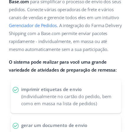
ERP
Base.com
para simplificar o processo de envio dos seus
Ajuda
Casa e jardim
english (US)
pedidos. Conecte várias operadoras de frete e vários
Base Analytics
canais de vendas e gerencie todos eles em um intuitivo
Academy
Produtos infantis
english (GB)
Gerenciador de Pedidos
. A integração do Farma Delivery
IA para ecommerce
Blog
Eletrônicos
english (IN)
Shipping com a Base.com permite enviar pacotes
Base Connect
rapidamente - individualmente, em massa ou até
Peças automotivas
Serviços
čeština
mesmo automaticamente sem a sua participação.
Automação do fluxo de trabalho
Supermercado
deutsch
O sistema pode realizar para você uma grande
Auditoria de contas
Gestão de Envios
variedade de atividades de preparação de remessa:
Saúde e beleza
Ελληνικά
Moda
Outros
español (AR)
imprimir etiquetas de envio
(individualmente no cartão do pedido, bem
español (MX)
Casos de Sucesso
como em massa na lista de pedidos)
Calculadora de benefícios
Français
gerar um documento de envio
Colaboração e parcerias
Italiano