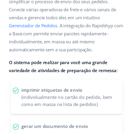
ERP
simplificar o processo de envio dos seus pedidos.
Ajuda
Casa e jardim
english (US)
Conecte várias operadoras de frete e vários canais de
Base Analytics
vendas e gerencie todos eles em um intuitivo
Academy
Produtos infantis
english (GB)
Gerenciador de Pedidos
. A integração do Rapidshyp com
IA para ecommerce
Blog
Eletrônicos
english (IN)
a Base.com permite enviar pacotes rapidamente -
Base Connect
individualmente, em massa ou até mesmo
Peças automotivas
Serviços
čeština
automaticamente sem a sua participação.
Automação do fluxo de trabalho
Supermercado
deutsch
O sistema pode realizar para você uma grande
Auditoria de contas
Gestão de Envios
variedade de atividades de preparação de remessa:
Saúde e beleza
Ελληνικά
Moda
Outros
español (AR)
imprimir etiquetas de envio
(individualmente no cartão do pedido, bem
español (MX)
Casos de Sucesso
como em massa na lista de pedidos)
Calculadora de benefícios
Français
gerar um documento de envio
Colaboração e parcerias
Italiano