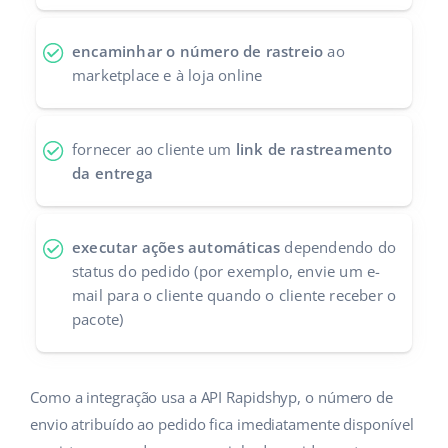
Parceiros Base
polski
encaminhar o número de rastreio
ao
Contato
marketplace e à loja online
português (BR)
română
fornecer ao cliente um
link de rastreamento
中文
da entrega
executar ações automáticas
dependendo do
status do pedido (por exemplo, envie um e-
mail para o cliente quando o cliente receber o
pacote)
Como a integração usa a API Rapidshyp, o número de
envio atribuído ao pedido fica imediatamente disponível