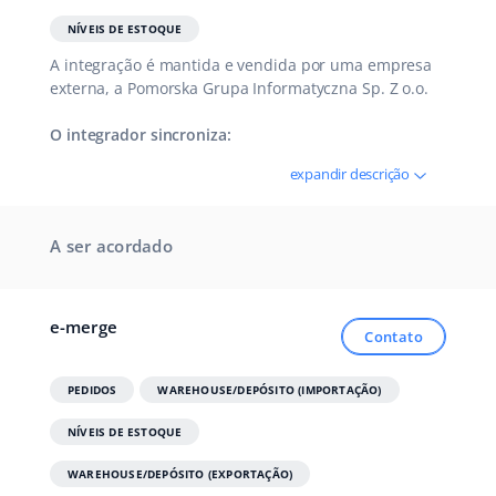
Parceiros Base
NÍVEIS DE ESTOQUE
polski
A integração é mantida e vendida por uma empresa
Contato
português (BR)
externa, a Pomorska Grupa Informatyczna Sp. Z o.o.
O integrador sincroniza:
română
expandir descrição
中文
A ser acordado
e-merge
Contato
PEDIDOS
WAREHOUSE/DEPÓSITO (IMPORTAÇÃO)
NÍVEIS DE ESTOQUE
WAREHOUSE/DEPÓSITO (EXPORTAÇÃO)