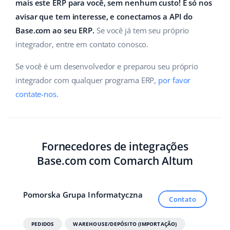
ERP
mais este ERP para você, sem nenhum custo! É só nos
Ajuda
Casa e jardim
english (US)
avisar que tem interesse, e conectamos a API do
Base Analytics
Base.com ao seu ERP.
Se você já tem seu próprio
Academy
Produtos infantis
english (GB)
integrador, entre em contato conosco.
IA para ecommerce
Blog
Eletrônicos
english (IN)
Se você é um desenvolvedor e preparou seu próprio
Base Connect
Peças automotivas
integrador com qualquer programa ERP,
por favor
Serviços
čeština
Automação do fluxo de trabalho
contate-nos
.
Supermercado
deutsch
Auditoria de contas
Gestão de Envios
Saúde e beleza
Ελληνικά
Fornecedores de integrações
Moda
Outros
español (AR)
Base.com com Comarch Altum
español (MX)
Casos de Sucesso
Pomorska Grupa Informatyczna
Calculadora de benefícios
Français
Contato
Colaboração e parcerias
Italiano
PEDIDOS
WAREHOUSE/DEPÓSITO (IMPORTAÇÃO)