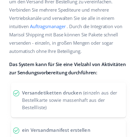
um den Versand Ihrer Bestellung zu vereinfachen.
Hilfe
Haus & Garten
english (US)
Verbinden Sie mehrere Spediteure und mehrere
Marktplatz-Manager
Vertriebskanäle und verwalten Sie sie alle in einem
Akademie
Produkte für Kinder
english (GB)
intuitiven
Auftragsmanager
. Durch die Integration von
Workflow-Automatisierung
Marketplace Ebook
Elektronik
english (IN)
Marisol Shipping mit Base können Sie Pakete schnell
Versandmanagement
versenden - einzeln, in großen Mengen oder sogar
Blog
Autoteile
čeština
automatisch ohne Ihre Beteiligung.
Preisautomatisierung
Supermarkt
Dienstleistungen
deutsch
Das System kann für Sie eine Vielzahl von Aktivitäten
KI für E-Commerce
zur Sendungsvorbereitung durchführen:
Health & Beauty
Ελληνικά
Systemimplementierungen
Mode
Ecosystem
español (AR)
Base.com Audit
Versandetiketten drucken
(einzeln aus der
Bestellkarte sowie massenhaft aus der
español (MX)
Base Analytics
Bestellliste)
Andere
Français
Base Connect
ein Versandmanifest erstellen
Vorteilsrechner
Italiano