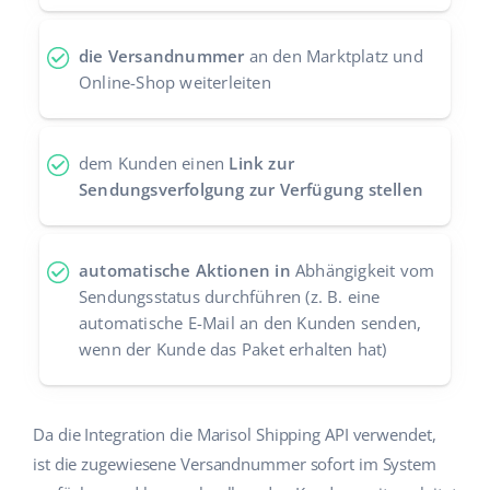
Zusammenarbeit und Partner
polski
die Versandnummer
an den Marktplatz und
Kontakt
Online-Shop weiterleiten
português (BR)
română
dem Kunden einen
Link zur
中文
Sendungsverfolgung zur Verfügung stellen
automatische Aktionen in
Abhängigkeit vom
Sendungsstatus durchführen (z. B. eine
automatische E-Mail an den Kunden senden,
wenn der Kunde das Paket erhalten hat)
Da die Integration die Marisol Shipping API verwendet,
ist die zugewiesene Versandnummer sofort im System