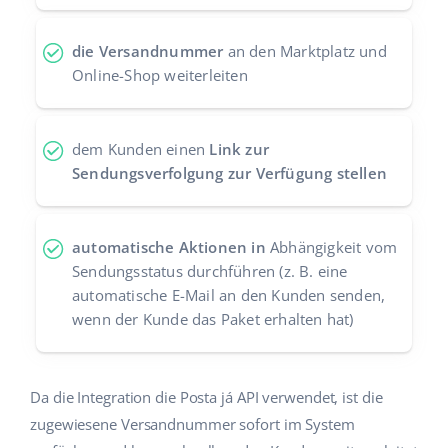
Zusammenarbeit und Partner
polski
die Versandnummer
an den Marktplatz und
Kontakt
Online-Shop weiterleiten
português (BR)
română
dem Kunden einen
Link zur
中文
Sendungsverfolgung zur Verfügung stellen
automatische Aktionen in
Abhängigkeit vom
Sendungsstatus durchführen (z. B. eine
automatische E-Mail an den Kunden senden,
wenn der Kunde das Paket erhalten hat)
Da die Integration die Posta já API verwendet, ist die
zugewiesene Versandnummer sofort im System