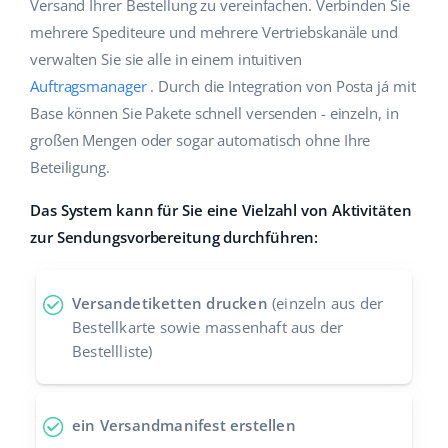
Versand Ihrer Bestellung zu vereinfachen. Verbinden Sie
Hilfe
Haus & Garten
english (US)
mehrere Spediteure und mehrere Vertriebskanäle und
Marktplatz-Manager
verwalten Sie sie alle in einem intuitiven
Akademie
Produkte für Kinder
english (GB)
Auftragsmanager
. Durch die Integration von Posta já mit
Workflow-Automatisierung
Marketplace Ebook
Elektronik
english (IN)
Base können Sie Pakete schnell versenden - einzeln, in
Versandmanagement
großen Mengen oder sogar automatisch ohne Ihre
Blog
Autoteile
čeština
Beteiligung.
Preisautomatisierung
Supermarkt
Dienstleistungen
deutsch
Das System kann für Sie eine Vielzahl von Aktivitäten
KI für E-Commerce
zur Sendungsvorbereitung durchführen:
Health & Beauty
Ελληνικά
Systemimplementierungen
Mode
Ecosystem
español (AR)
Base.com Audit
Versandetiketten drucken
(einzeln aus der
Bestellkarte sowie massenhaft aus der
español (MX)
Base Analytics
Bestellliste)
Andere
Français
Base Connect
ein Versandmanifest erstellen
Vorteilsrechner
Italiano