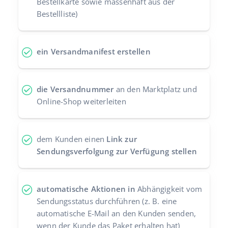
Bestellkarte sowie massenhaft aus der
Bestellliste)
Zusammenarbeit und Partner
polski
Kontakt
português (BR)
ein Versandmanifest erstellen
română
中文
die Versandnummer
an den Marktplatz und
Online-Shop weiterleiten
dem Kunden einen
Link zur
Sendungsverfolgung zur Verfügung stellen
automatische Aktionen in
Abhängigkeit vom
Sendungsstatus durchführen (z. B. eine
automatische E-Mail an den Kunden senden,
wenn der Kunde das Paket erhalten hat)