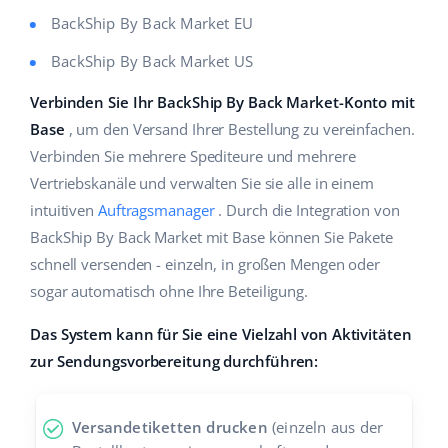
Hilfe
Haus & Garten
english (US)
BackShip By Back Market EU
Marktplatz-Manager
BackShip By Back Market US
Akademie
Produkte für Kinder
english (GB)
Workflow-Automatisierung
Verbinden Sie Ihr BackShip By Back Market-Konto mit
Marketplace Ebook
Elektronik
english (IN)
Base
, um den Versand Ihrer Bestellung zu vereinfachen.
Versandmanagement
Blog
Autoteile
Verbinden Sie mehrere Spediteure und mehrere
čeština
Preisautomatisierung
Vertriebskanäle und verwalten Sie sie alle in einem
Supermarkt
Dienstleistungen
deutsch
intuitiven
Auftragsmanager
. Durch die Integration von
KI für E-Commerce
BackShip By Back Market mit Base können Sie Pakete
Health & Beauty
Ελληνικά
Systemimplementierungen
schnell versenden - einzeln, in großen Mengen oder
Mode
Ecosystem
sogar automatisch ohne Ihre Beteiligung.
español (AR)
Base.com Audit
Das System kann für Sie eine Vielzahl von Aktivitäten
español (MX)
Base Analytics
zur Sendungsvorbereitung durchführen:
Andere
Français
Base Connect
Versandetiketten drucken
(einzeln aus der
Vorteilsrechner
Italiano