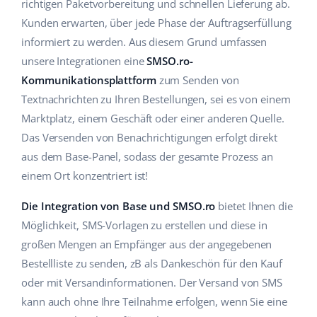
richtigen Paketvorbereitung und schnellen Lieferung ab.
Hilfe
Haus & Garten
english (US)
Kunden erwarten, über jede Phase der Auftragserfüllung
Marktplatz-Manager
informiert zu werden. Aus diesem Grund umfassen
Akademie
Produkte für Kinder
english (GB)
unsere Integrationen eine
SMSO.ro-
Workflow-Automatisierung
Marketplace Ebook
Elektronik
english (IN)
Kommunikationsplattform
zum Senden von
Versandmanagement
Textnachrichten zu Ihren Bestellungen, sei es von einem
Blog
Autoteile
čeština
Marktplatz, einem Geschäft oder einer anderen Quelle.
Preisautomatisierung
Das Versenden von Benachrichtigungen erfolgt direkt
Supermarkt
Dienstleistungen
deutsch
KI für E-Commerce
aus dem Base-Panel, sodass der gesamte Prozess an
Health & Beauty
einem Ort konzentriert ist!
Ελληνικά
Systemimplementierungen
Mode
Ecosystem
Die Integration von Base und SMSO.ro
bietet Ihnen die
español (AR)
Base.com Audit
Möglichkeit, SMS-Vorlagen zu erstellen und diese in
español (MX)
großen Mengen an Empfänger aus der angegebenen
Base Analytics
Bestellliste zu senden, zB als Dankeschön für den Kauf
Andere
Français
Base Connect
oder mit Versandinformationen. Der Versand von SMS
kann auch ohne Ihre Teilnahme erfolgen, wenn Sie eine
Vorteilsrechner
Italiano