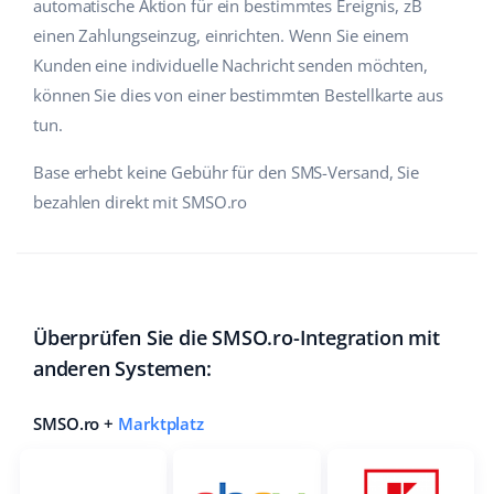
automatische Aktion für ein bestimmtes Ereignis, zB
Zusammenarbeit und Partner
einen Zahlungseinzug, einrichten. Wenn Sie einem
polski
Kunden eine individuelle Nachricht senden möchten,
Kontakt
português (BR)
können Sie dies von einer bestimmten Bestellkarte aus
tun.
română
Base erhebt keine Gebühr für den SMS-Versand, Sie
中文
bezahlen direkt mit SMSO.ro
Überprüfen Sie die SMSO.ro-Integration mit
anderen Systemen:
SMSO.ro +
Marktplatz