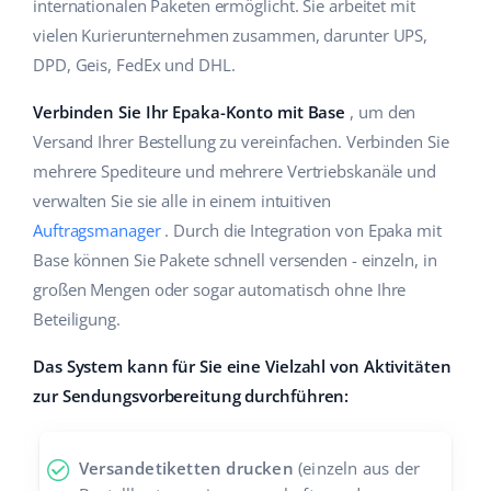
internationalen Paketen ermöglicht. Sie arbeitet mit
Hilfe
Haus & Garten
english (US)
vielen Kurierunternehmen zusammen, darunter UPS,
Marktplatz-Manager
DPD, Geis, FedEx und DHL.
Akademie
Produkte für Kinder
english (GB)
Workflow-Automatisierung
Verbinden Sie Ihr Epaka-Konto mit Base
, um den
Marketplace Ebook
Elektronik
english (IN)
Versand Ihrer Bestellung zu vereinfachen. Verbinden Sie
Versandmanagement
Blog
Autoteile
mehrere Spediteure und mehrere Vertriebskanäle und
čeština
Preisautomatisierung
verwalten Sie sie alle in einem intuitiven
Supermarkt
Dienstleistungen
deutsch
Auftragsmanager
. Durch die Integration von Epaka mit
KI für E-Commerce
Base können Sie Pakete schnell versenden - einzeln, in
Health & Beauty
Ελληνικά
Systemimplementierungen
großen Mengen oder sogar automatisch ohne Ihre
Mode
Ecosystem
Beteiligung.
español (AR)
Base.com Audit
Das System kann für Sie eine Vielzahl von Aktivitäten
español (MX)
Base Analytics
zur Sendungsvorbereitung durchführen:
Andere
Français
Base Connect
Versandetiketten drucken
(einzeln aus der
Vorteilsrechner
Italiano