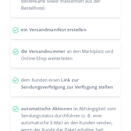
Bestellkarte sowie massenhaft aus der
Bestellliste)
Zusammenarbeit und Partner
polski
Kontakt
português (BR)
ein Versandmanifest erstellen
română
中文
die Versandnummer
an den Marktplatz und
Online-Shop weiterleiten
dem Kunden einen
Link zur
Sendungsverfolgung zur Verfügung stellen
automatische Aktionen in
Abhängigkeit vom
Sendungsstatus durchführen (z. B. eine
automatische E-Mail an den Kunden senden,
wenn der Kunde das Paket erhalten hat)