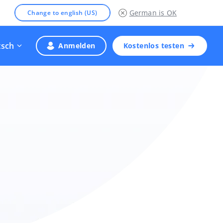
German
is OK
Change to english (US)
tsch
Anmelden
Kostenlos testen