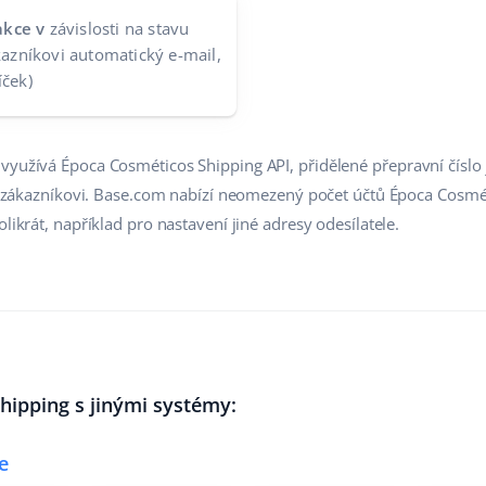
akce v
závislosti na stavu
ákazníkovi automatický e-mail,
íček)
využívá Época Cosméticos Shipping API, přidělené přepravní číslo
dat zákazníkovi. Base.com nabízí neomezený počet účtů Época Cosmét
likrát, například pro nastavení jiné adresy odesílatele.
hipping s jinými systémy:
e