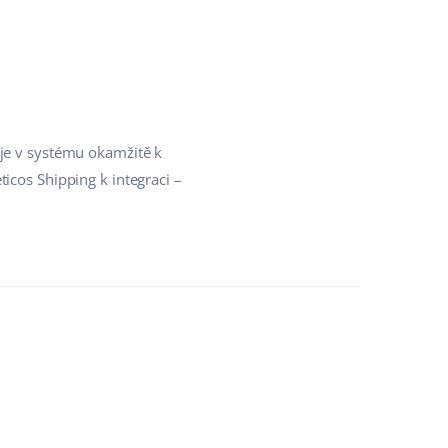
 je v systému okamžitě k
icos Shipping k integraci –