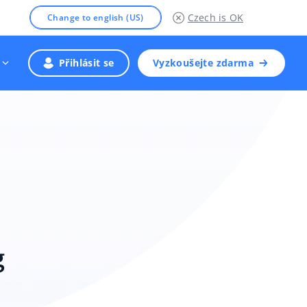
Czech
is OK
Change to english (US)
Přihlásit se
Vyzkoušejte zdarma
g