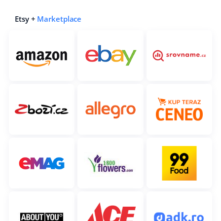
Partneři
polski
Etsy +
Marketplace
Kontakt
português (BR)
română
中文