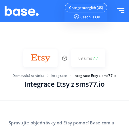
Vyzkoušejte zdarma
Přihlásit se
Change to english (US)
Czech
is OK
Funkce
Přehled funkcí
Řešení
Správce objednávek
Velikost společnosti
Integrace
Správce Marketplace
Domovská stránka
Integrace
Integrace Etsy z sms77.io
Pro začínající e-commerce
Produktový manažer
Integrace Etsy z sms77.io
Ceník
Pro rostoucí podniky
Automatizace cen
Více
Pro velké elektronické obchody
WMS
ERP
Vzdělávání
Průmysl
Čeština
Spravujte objednávky od Etsy pomocí Base.com
a