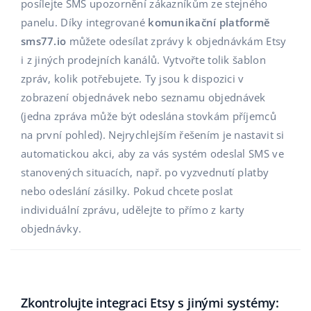
Base Analytics
posílejte SMS upozornění zákazníkům ze stejného
Podpora
Domov a zahrada
english (US)
panelu. Díky integrované
komunikační platformě
AI pro e-commerce
sms77.io
můžete odesílat zprávy k objednávkám Etsy
Akademie
Výrobky pro děti
english (GB)
i z jiných prodejních kanálů. Vytvořte tolik šablon
Base Connect
Blog
Elektronika
english (IN)
zpráv, kolik potřebujete. Ty jsou k dispozici v
Automatizace procesů
zobrazení objednávek nebo seznamu objednávek
Kalendář webinářů a eventů
Automobilové díly
čeština
(jedna zpráva může být odeslána stovkám příjemců
Správa přepravy
na první pohled). Nejrychlejším řešením je nastavit si
Supermarket
Služby
deutsch
automatickou akci, aby za vás systém odeslal SMS ve
Zdraví a krása
stanovených situacích, např. po vyzvednutí platby
Ελληνικά
Implementace systému
nebo odeslání zásilky. Pokud chcete poslat
Móda
español (AR)
individuální zprávu, udělejte to přímo z karty
Audit účtu
objednávky.
español (MX)
Další
Français
Kalkulačka růstu tržeb a úspor s Base
Zkontrolujte integraci Etsy s jinými systémy:
Italiano