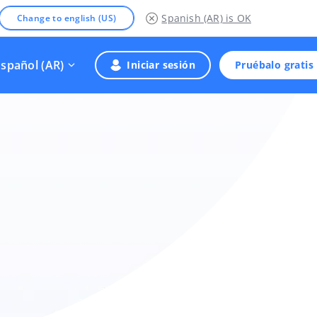
Spanish (AR)
is OK
Change to english (US)
Español (AR)
Iniciar sesión
Pruébalo gratis