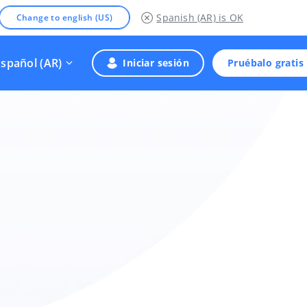
Spanish (AR)
is OK
Change to english (US)
Español (AR)
Iniciar sesión
Pruébalo gratis