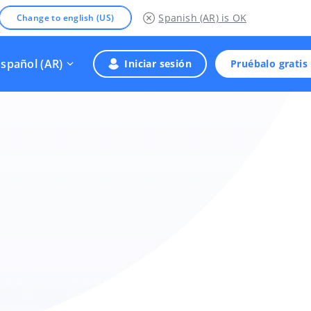
Spanish (AR)
is OK
Change to english (US)
Español (AR)
Iniciar sesión
Pruébalo gratis