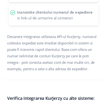
polski
transmite clientului numarul de expediere
si link-ul de urmarire al comenzii
português (BR)
română
Deoarece integrarea utilizeaza API-ul KurJerzy, numarul
中文
coletului expediat este imediat disponibil in sistem si
poate fi transmis rapid clientului. Base.com ofera un
numar nelimitat de conturi KurJerzy pe care le poti
integra - poti conecta acelasi cont de mai multe ori, de
exemplu, pentru a seta o alta adresa de expeditor.
Verifica integrarea KurJerzy cu alte sisteme: