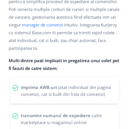
Base Analytics
pentru a simplifica procesul de expediere al comenzilor.
Suport
Casă și grădină
english (US)
Poti conecta multiple conturi de curieri si multiple canale
AI pentru comerțul electronic
de vanzare, gestionarea acestora fiind efectuata intr-un
Blog
Produse pentru copii
english (GB)
singur
manager de comenzi
intuitiv. Integrarea KurJerzy
Base Connect
Electronică
english (IN)
Servicii
cu sistemul Base.com iti permite sa trimiti rapid colete -
Automatizarea fluxului de lucru
atat individual, cat si bulk, sau chiar automat, fara
Piese auto
čeština
participarea ta.
Implementari de sistem
Managementul transporturilor
Supermarket
deutsch
Multi dintre pasii implicati in pregatirea unui colet pot
Auditul conturilor
fi facuti de catre sistem:
Sănătate și frumusețe
Ελληνικά
Modă
Altele
español (AR)
imprima AWB-uri
(atat individual din pagina
comenzii, cat si bulk din lista de comenzi)
español (MX)
Calculatorul de beneficii
Colaborare si parteneri
Français
transmite numarul de expediere
catre
marketplace si magazinul online
Contact
Italiano