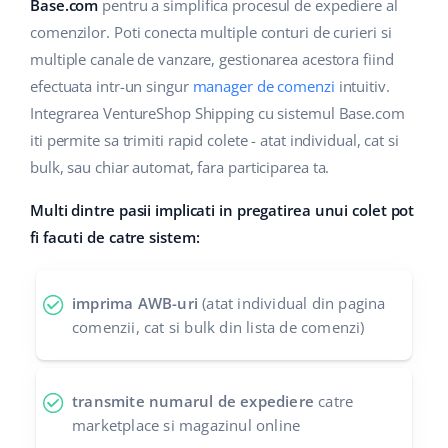
Base Analytics
Base.com
pentru a simplifica procesul de expediere al
Suport
Casă și grădină
english (US)
comenzilor. Poti conecta multiple conturi de curieri si
AI pentru comerțul electronic
multiple canale de vanzare, gestionarea acestora fiind
Blog
Produse pentru copii
english (GB)
efectuata intr-un singur
manager de comenzi
intuitiv.
Base Connect
Electronică
english (IN)
Servicii
Integrarea VentureShop Shipping cu sistemul Base.com
Automatizarea fluxului de lucru
iti permite sa trimiti rapid colete - atat individual, cat si
Piese auto
čeština
bulk, sau chiar automat, fara participarea ta.
Implementari de sistem
Managementul transporturilor
Supermarket
deutsch
Multi dintre pasii implicati in pregatirea unui colet pot
Auditul conturilor
fi facuti de catre sistem:
Sănătate și frumusețe
Ελληνικά
Modă
Altele
español (AR)
imprima AWB-uri
(atat individual din pagina
comenzii, cat si bulk din lista de comenzi)
español (MX)
Calculatorul de beneficii
Colaborare si parteneri
Français
transmite numarul de expediere
catre
marketplace si magazinul online
Contact
Italiano