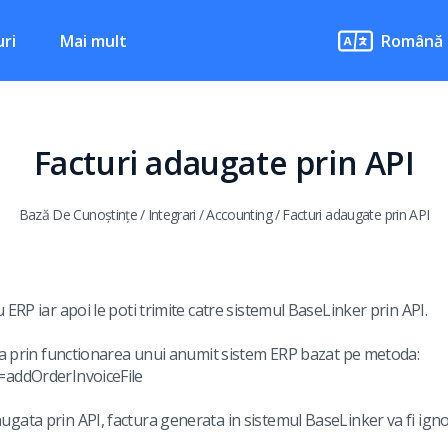
ri
Mai mult
Română
Facturi adaugate prin API
Bază De Cunoștințe
/
Integrari
/
Accounting
/
Facturi adaugate prin API
 ERP iar apoi le poti trimite catre sistemul BaseLinker prin API.
ata prin functionarea unui anumit sistem ERP bazat pe metoda:
=addOrderInvoiceFile
gata prin API, factura generata in sistemul BaseLinker va fi igno