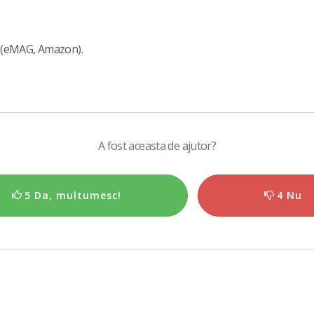
ta (eMAG, Amazon).
A fost aceasta de ajutor?
5 Da, multumesc!
4 Nu