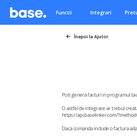
Functii
Integrari
Pretu
Înapoi la Ajutor
Poti genera facturi in programul tau
O astfel de integrare ar trebui cre
https://api.baselinker.com/?method
Daca comanda include o factura adau