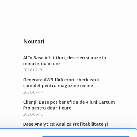
Noutati
AI în Base #1: titluri, descrieri și poze în
minute, nu în ore
2026-07-30
Generare AWB fără erori: checklistul
complet pentru magazine online
2026-07-17
Clienții Base pot beneficia de 4 luni Cartum
Pro pentru doar 1 euro
2026-06-15
Base Analytics: Analiză Profitabilitate și
Rapoarte E-commerce
2025-11-18