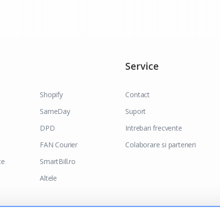
Service
Shopify
Contact
SameDay
Suport
DPD
Intrebari frecvente
FAN Courier
Colaborare si parteneri
ce
SmartBill.ro
Altele