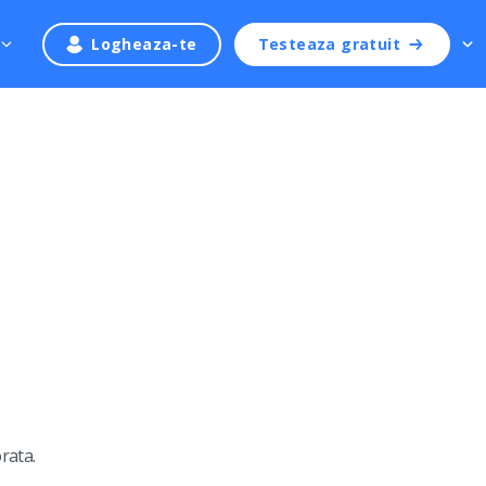
Logheaza-te
Testeaza gratuit
rata.