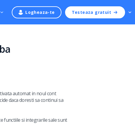
Logheaza-te
Testeaza gratuit
oba
ctivata automat in noul cont
cide daca doresti sa continui sa
 functiile si integrarile sale sunt