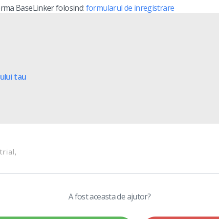
forma BaseLinker folosind:
formularul de inregistrare
lui tau
trial
A fost aceasta de ajutor?