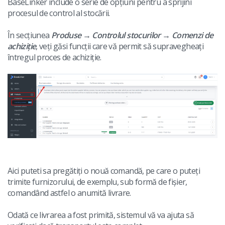
Base Connect
english (US)
BaseLinker include o serie de opțiuni pentru a sprijini
Servicii
procesul de control al stocării.
AI pentru comerțul electronic
english (GB)
În secțiunea
Produse
→
Controlul stocurilor
→
Comenzi de
Implementari de sistem
achiziție
, veți găsi funcții care vă permit să supravegheați
english (IN)
Altele
întregul proces de achiziție.
română
Colaborare si parteneri
Čeština
Contact
deutsch
português (BR)
中文
Aici puteti sa pregătiți o nouă comandă, pe care o puteți
trimite furnizorului, de exemplu, sub formă de fișier,
comandând astfel o anumită livrare.
Odată ce livrarea a fost primită, sistemul vă va ajuta să