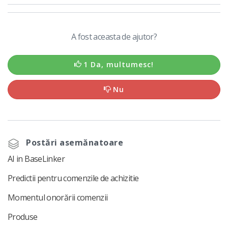
A fost aceasta de ajutor?
1 Da, multumesc!
Nu
Postări asemănatoare
AI in BaseLinker
Predictii pentru comenzile de achizitie
Momentul onorării comenzii
Produse