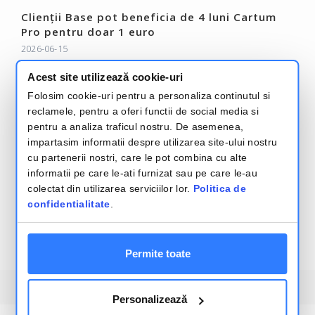
Clienții Base pot beneficia de 4 luni Cartum
Pro pentru doar 1 euro
2026-06-15
Acest site utilizează cookie-uri
Base Analytics: Analiză Profitabilitate și
Rapoarte E-commerce
Folosim cookie-uri pentru a personaliza continutul si
2025-11-18
reclamele, pentru a oferi functii de social media si
pentru a analiza traficul nostru. De asemenea,
Citeşte mai mult – Base Blog
impartasim informatii despre utilizarea site-ului nostru
cu partenerii nostri, care le pot combina cu alte
informatii pe care le-ati furnizat sau pe care le-au
colectat din utilizarea serviciilor lor.
Politica de
confidentialitate
.
Termeni si conditii
Politica de confidentialitate
Permite toate
2026
Base.com
, Integrarea sistemelor de comert electronic
Personalizează