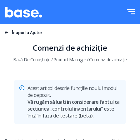
Testeaza gratuit
Logheaza-te
Functii
Înapoi la Ajutor
Prezentare functii
Comenzi de achiziție
Integrari
Manager comenzi
Bază De Cunoștințe
/
Product Manager
/
Comenzi de achiziție
Preturi
Manager Marketplace
Manager produs
Acest articol descrie funcțiile noului modul
Mai mult
de depozit.
Automatizarea prețurilor
Vă rugăm să luati in considerare faptul ca
Educație
secțiunea „controlul inventarului” este
Română
Managementul transporturilor
încă în faza de testare (beta).
Suport
polski
Automatizarea fluxului de lucru
Blog