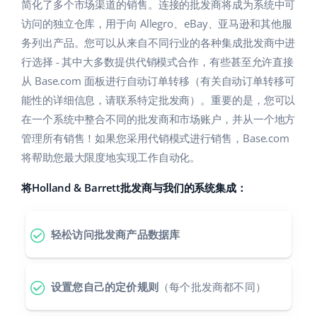
Base Analytics
简化了多个市场渠道的销售。连接的批发商将成为系统中可
帮助
家庭与花园
english (US)
访问的独立仓库，用于向 Allegro、eBay、亚马逊和其他服
用于电子商务的人工智能
务列出产品。您可以从来自不同行业的各种集成批发商中进
学院
儿童产品
english (GB)
行选择 - 其中大多数提供代销模式合作，有些甚至允许直接
Base Connect
电子产品
english (IN)
服务
从 Base.com 面板进行自动订单转移（有关自动订单转移可
工作流程自动化
能性的详细信息，请联系特定批发商）。重要的是，您可以
汽车零部件
čeština
在一个系统中整合不同的批发商和市场账户，并从一个地方
账户审计
发货管理
管理所有销售！如果您采用代销模式进行销售，Base.com
超市
deutsch
将帮助您最大限度地实现工作自动化。
健康与美容
其他
Ελληνικά
将Holland & Barrett批发商与我们的系统集成：
时尚
español (AR)
合作与合作伙伴
轻松访问批发商产品数据库
español (MX)
联系方式
Français
设置您自己的定价规则
（每个批发商都不同）
Italiano