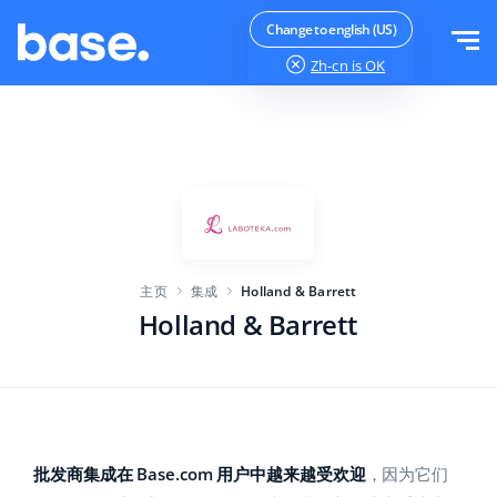
免费试用
登录
Change to english (US)
Zh-cn
is OK
功能
功能概览
解决方案
订单管理器
公司规模
集成
在线市场管理器
主页
集成
Holland & Barrett
针对电子商务初创企业
产品管理器
价目表
Holland & Barrett
针对成长型企业
价格自动化
更多信息
大型电子商务
WMS
ERP
教育
行业
中文
批发商集成在 Base.com 用户中越来越受欢迎
，因为它们