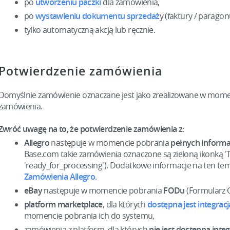
po
utworzeniu paczki
dla zamówienia,
po
wystawieniu dokumentu sprzedaż
y (faktury / paragon
tylko automatyczną akcją lub ręcznie.
Potwierdzenie zamówienia
Domyślnie zamówienie oznaczane jest jako zrealizowane w mome
zamówienia.
Zwróć uwagę na to, że potwierdzenie zamówienia z:
Allegro
następuje w momencie pobrania
pełnych informa
Base.com takie zamówienia oznaczone są zieloną ikonką 'T'
'ready_for_processing'). Dodatkowe informacje na ten tema
Zamówienia Allegro
.
eBay
następuje w momencie pobrania
FODu
(Formularz O
platform marketplace
, dla których
dostępna jest
integrac
momencie pobrania ich do systemu,
zamówienia z platform, dla których
nie jest dostępna int