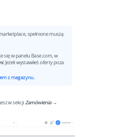
marketplace, spełnione muszą
je się w panelu Base.com, w
mi
.
Jeżeli wystawiłeś oferty poza
tem z magazynu.
esz w sekcji
Zamówienia →