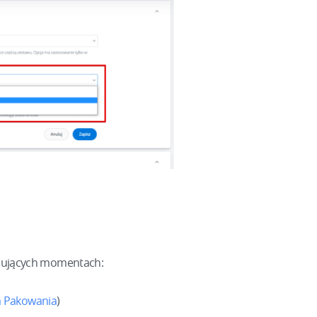
ępujących momentach:
a Pakowania
)