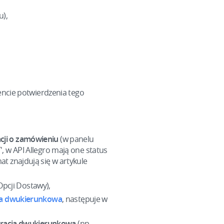
u),
ncie potwierdzenia tego
cji o zamówieniu
(w panelu
, w API Allegro mają one status
t znajdują się w artykule
pcji Dostawy),
ja dwukierunkowa
, następuje w
egracja dwukierunkowa
(np.