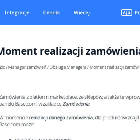
Integracje
Cennik
Więcej
Po
Moment realizacji zamówieni
oc
/
Manager zamówień
/
Obsługa Managera
/
Moment realizacji zamówi
Zamówienia z platform marketplace, ze sklepów, a także te wpro
panelu Base.com, w zakładce
Zamówienia
.
W momencie
realizacji danego zamówienia
, dla produktów znaj
Base.com może:
obniżyć stan magazynowy,