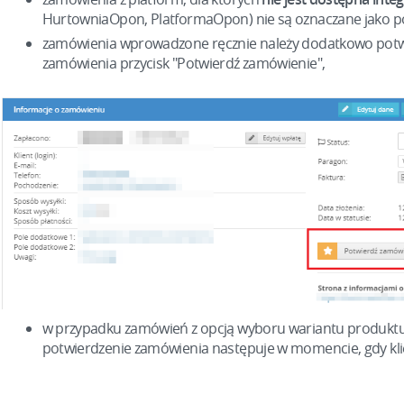
HurtowniaOpon, PlatformaOpon) nie są oznaczane jako 
zamówienia wprowadzone ręcznie należy dodatkowo potwie
zamówienia przycisk "Potwierdź zamówienie",
w przypadku zamówień z opcją wyboru wariantu produkt
potwierdzenie zamówienia następuje w momencie, gdy klie