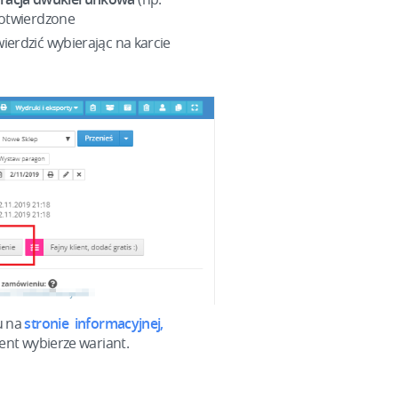
potwierdzone
rdzić wybierając na karcie
u na
stronie informacyjnej,
nt wybierze wariant.