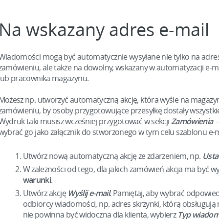
Na wskazany adres e-mail
Wiadomości mogą być automatycznie wysyłane nie tylko na adr
zamówieniu, ale także na dowolny, wskazany w automatyzacji e-ma
lub pracownika magazynu.
Możesz np. utworzyć automatyczną akcję, która wyśle na magazy
zamówieniu, by osoby przygotowujące przesyłkę dostały wszystkie
Wydruk taki musisz wcześniej przygotować w sekcji
Zamówienia
→
wybrać go jako załącznik do stworzonego w tym celu szablonu e-m
Utwórz nową automatyczną akcję ze zdarzeniem, np.
Usta
W zależności od tego, dla jakich zamówień akcja ma być
warunki
.
Utwórz akcję
Wyślij e-mail
. Pamiętaj, aby wybrać odpowied
odbiorcy wiadomości, np. adres skrzynki, którą obsługują 
nie powinna być widoczna dla klienta, wybierz
Typ wiadom