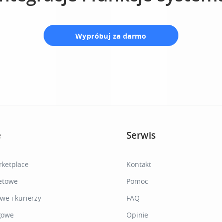
Wypróbuj za darmo
e
Serwis
rketplace
Kontakt
netowe
Pomoc
we i kurierzy
FAQ
gowe
Opinie