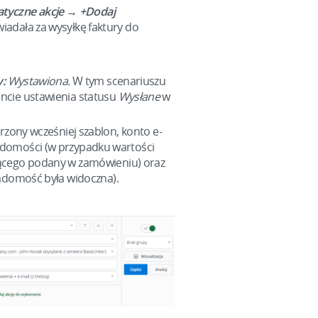
tyczne akcje →
+Dodaj
iadała za wysyłkę faktury do
y:
Wystawiona.
W tym scenariuszu
ncie ustawienia statusu
Wysłane
w
rzony wcześniej szablon, konto e-
adomości (w przypadku wartości
jącego podany w zamówieniu) oraz
wiadomość była widoczna).