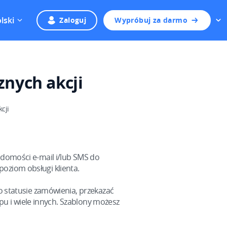
lski
Zaloguj
Wypróbuj za darmo
znych akcji
cji
domości e-mail i/lub SMS do
 poziom obsługi klienta.
 statusie zamówienia, przekazać
pu i wiele innych. Szablony możesz