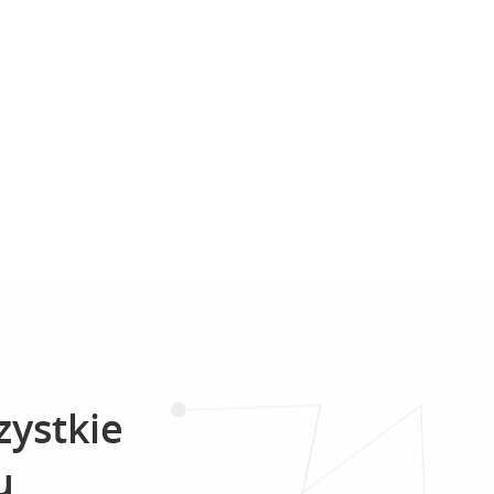
zystkie
u