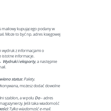
es mailowy kupującego podany w
il. Może to być np. adres księgowej
n wydruk z informacjami o
 istotne informacje.
 Wydruki i eksporty
, a następnie
ail.
wiono status
:
Palety.
 wykonywana, możesz dodać dowolne
ni szablon, a w polu
Do
– adres
magazynierzy. Jeśli taka wiadomość
ości:
Tylko wiadomość e-mail
.