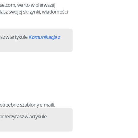
ase.com, warto w pierwszej
dasz swojej skrzynki, wiadomości
esz w artykule
Komunikacja z
trzebne szablony e-maili.
przeczytasz w artykule