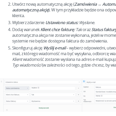
Utwórz nową automatyczną akcję (
Zamówienia
→ Automa
automatyczną akcję
). W tym przykładzie będzie ona odpow
klienta.
Wybierz zdarzenie
Ustawiono status:
Wysłane.
Dodaj warunek
Klient chce fakturę
: Tak
oraz
Status faktur
automatyczna akcja nie zostanie wykonana, jeżeli w mome
systemie nie będzie dostępna faktura do zamówienia.
Skonfiguruj akcję
Wyślij e-mail
– wybierz odpowiedni, utwo
mail, z którego wiadomość ma być wysyłana, odbiorcę wi
Klient
wiadomość zostanie wysłana na adres e-mail kupu
Typ wiadomości
(w zależności od tego, gdzie chcesz, by 