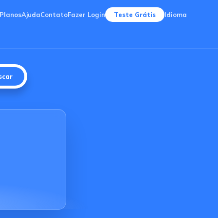
Planos
Ajuda
Contato
Fazer Login
Teste Grátis
Idioma
scar