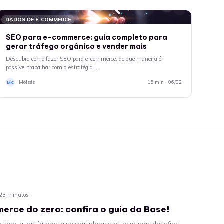
DADOS DE E-COMMERCE
SEO para e-commerce: guia completo para
gerar tráfego orgânico e vender mais
Descubra como fazer SEO para e-commerce, de que maneira é
possível trabalhar com a estratégia…
Moisés
15 min · 06/02
MC
 23 minutos
erce do zero: confira o guia da Base!
zero, quais fatores a se considerar e os principais desafios