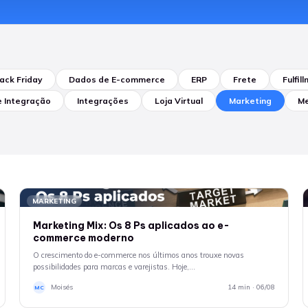
lack Friday
Dados de E-commerce
ERP
Frete
Fulfi
e Integração
Integrações
Loja Virtual
Marketing
Me
MARKETING
Marketing Mix: Os 8 Ps aplicados ao e-
commerce moderno
O crescimento do e-commerce nos últimos anos trouxe novas
possibilidades para marcas e varejistas. Hoje,…
Moisés
14 min · 06/08
MC