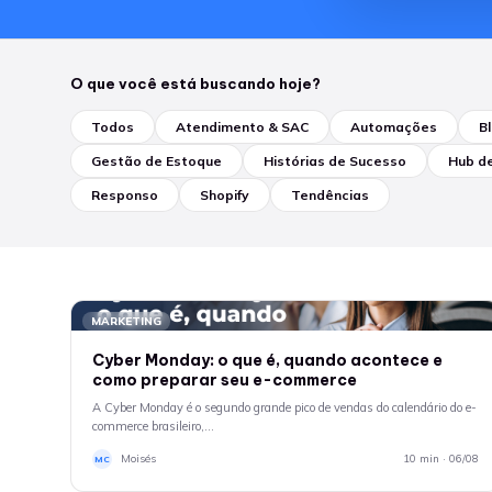
O que você está buscando hoje?
Todos
Atendimento & SAC
Automações
B
Gestão de Estoque
Histórias de Sucesso
Hub d
Responso
Shopify
Tendências
MARKETING
Cyber Monday: o que é, quando acontece e
como preparar seu e-commerce
A Cyber Monday é o segundo grande pico de vendas do calendário do e-
commerce brasileiro,…
Moisés
10 min · 06/08
MC