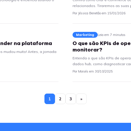
relacionados. Tiraremos as suas p
Por Jéssica Benetão em 15/01/2026
Marketing
Leia em 7 minutos
ender na plataforma
O que são KPIs de op
monitorar?
s mudou muito! Antes, a jornada
Entenda o que são KPIs de oper
dados hub, como diagnosticar cau
Por Moisés em 30/10/2025
1
2
3
»