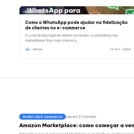
MARKETING
Como o WhatsApp pode ajudar na fidelização
de clientes no e-commerce
O custo de aquisição de clientes aumentou, a concorrência nos
marketplaces ficou mais intensa e…
Moisés
11 min · 24/04
MC
Dados de E-commerce
Leia em 13 minutos
Amazon Marketplace: como começar a ven
Entenda o que é Amazon Marketplace e aprenda a vender com te