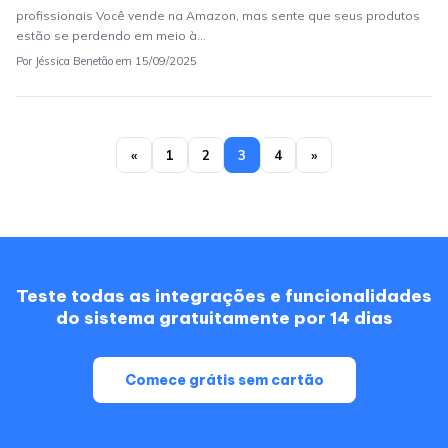
profissionais Você vende na Amazon, mas sente que seus produtos
estão se perdendo em meio à…
Por Jéssica Benetão em 15/09/2025
«
1
2
3
4
»
Teste todas as integrações e funcionalidades
do sistema gratuitamente por 14 dias
Comece grátis sem cartão