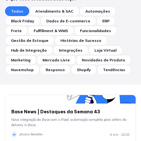
Todos
Atendimento & SAC
Automações
Black Friday
Dados de E-commerce
ERP
Frete
Fulfillment & WMS
Funcionalidades
Gestão de Estoque
Histórias de Sucesso
Hub de Integração
Integrações
Loja Virtual
Marketing
Mercado Livre
Novidades de Produto
Nuvemshop
Responso
Shopify
Tendências
NOVIDADES DE PRODUTO
Base News | Destaques da Semana 43
Nova integração da Base com o iFood: automação completa para sellers do
delivery A Base…
Jéssica Benetão
4 min · 22/10
JB