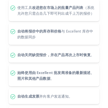
使用工具
改进您在市场上的批量产品列表
（系统
polski
允许您只需点击几下即可列出成千上万的报价）
português (BR)
română
自动将报价中的库存和价格
与 Excellent 库存中
的数据同步
中文
自动关闭缺货报价，并在产品再次上市时恢复
。
始终使用由 Excellent 批发商准备的最新描述、
照片和其他产品数据
。
自动生成发票
并向客户发送通知。