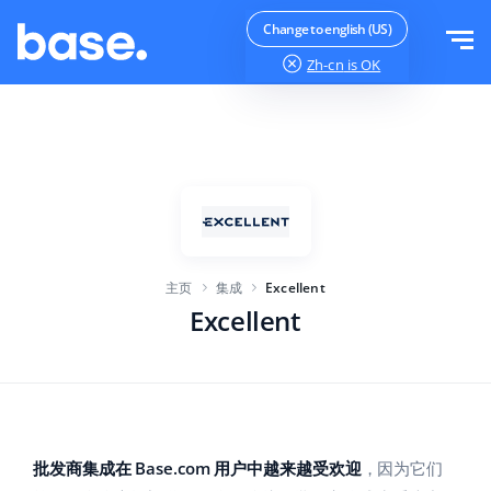
免费试用
登录
Change to english (US)
Zh-cn
is OK
功能
功能概览
解决方案
订单管理器
公司规模
集成
在线市场管理器
主页
集成
Excellent
针对电子商务初创企业
产品管理器
价目表
Excellent
针对成长型企业
价格自动化
更多信息
大型电子商务
WMS
ERP
教育
行业
中文
批发商集成在 Base.com 用户中越来越受欢迎
，因为它们