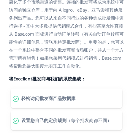
Base Analytics
简化了多个市场渠道的销售。连接的批发商将成为系统中可
帮助
家庭与花园
english (US)
访问的独立仓库，用于向 Allegro、eBay、亚马逊和其他服
用于电子商务的人工智能
务列出产品。您可以从来自不同行业的各种集成批发商中进
学院
儿童产品
english (GB)
行选择 - 其中大多数提供代销模式合作，有些甚至允许直接
Base Connect
电子产品
english (IN)
服务
从 Base.com 面板进行自动订单转移（有关自动订单转移可
工作流程自动化
能性的详细信息，请联系特定批发商）。重要的是，您可以
汽车零部件
čeština
在一个系统中整合不同的批发商和市场账户，并从一个地方
账户审计
发货管理
管理所有销售！如果您采用代销模式进行销售，Base.com
超市
deutsch
将帮助您最大限度地实现工作自动化。
健康与美容
其他
Ελληνικά
将Excellent批发商与我们的系统集成：
时尚
español (AR)
合作与合作伙伴
轻松访问批发商产品数据库
español (MX)
联系方式
Français
设置您自己的定价规则
（每个批发商都不同）
Italiano