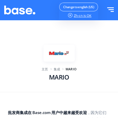
免费试用
登录
Change to english (US)
Zh-cn
is OK
功能
功能概览
解决方案
订单管理器
公司规模
集成
在线市场管理器
主页
集成
MARIO
针对电子商务初创企业
产品管理器
价目表
MARIO
针对成长型企业
价格自动化
更多信息
大型电子商务
WMS
ERP
教育
行业
中文
批发商集成在 Base.com 用户中越来越受欢迎
，因为它们