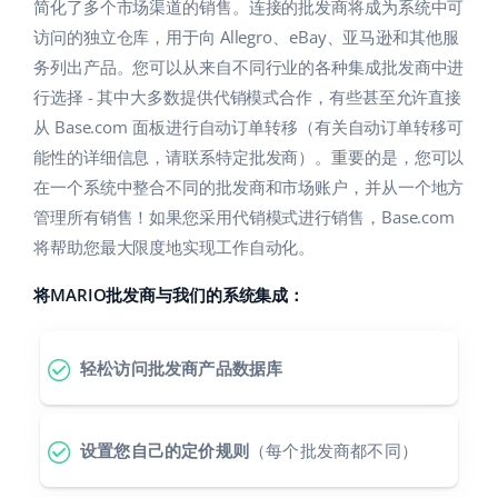
Base Analytics
简化了多个市场渠道的销售。连接的批发商将成为系统中可
帮助
家庭与花园
english (US)
访问的独立仓库，用于向 Allegro、eBay、亚马逊和其他服
用于电子商务的人工智能
务列出产品。您可以从来自不同行业的各种集成批发商中进
学院
儿童产品
english (GB)
行选择 - 其中大多数提供代销模式合作，有些甚至允许直接
Base Connect
电子产品
english (IN)
服务
从 Base.com 面板进行自动订单转移（有关自动订单转移可
工作流程自动化
能性的详细信息，请联系特定批发商）。重要的是，您可以
汽车零部件
čeština
在一个系统中整合不同的批发商和市场账户，并从一个地方
账户审计
发货管理
管理所有销售！如果您采用代销模式进行销售，Base.com
超市
deutsch
将帮助您最大限度地实现工作自动化。
健康与美容
其他
Ελληνικά
将MARIO批发商与我们的系统集成：
时尚
español (AR)
合作与合作伙伴
轻松访问批发商产品数据库
español (MX)
联系方式
Français
设置您自己的定价规则
（每个批发商都不同）
Italiano