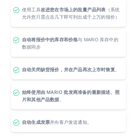
使用工具
改进您在市场上的批量产品列表
（系统
polski
允许您只需点击几下即可列出成千上万的报价）
português (BR)
română
自动将报价中的库存和价格
与 MARIO 库存中的
数据同步
中文
自动关闭缺货报价，并在产品再次上市时恢复
。
始终使用由 MARIO 批发商准备的最新描述、照
片和其他产品数据
。
自动生成发票
并向客户发送通知。