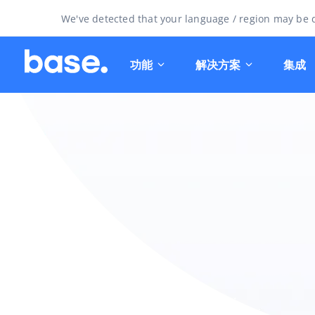
We've detected that your language / region may be d
功能
解决方案
集成