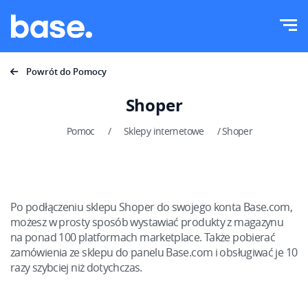
Wypróbuj za darmo
Zaloguj
Funkcje
Powrót do Pomocy
Moduły systemu
Shoper
Rozwiązania
Przegląd funkcji
Pomoc
/
Sklepy internetowe
/
Shoper
Wielkość firmy
Integracje
Zamówienia
Dla startujących e-commerce
Magazyn
Cennik
Po podłączeniu sklepu Shoper do swojego konta Base.com,
Dla rozwijających się biznesów
możesz w prosty sposób wystawiać produkty z magazynu
Produkty
na ponad 100 platformach marketplace. Także pobierać
Dla dużych e-commerce
Więcej
zamówienia ze sklepu do panelu Base.com i obsługiwać je 10
Księgowość
Branża
razy szybciej niż dotychczas.
Edukacja
Najważniejsze funkcje
Polski
Dom i ogród