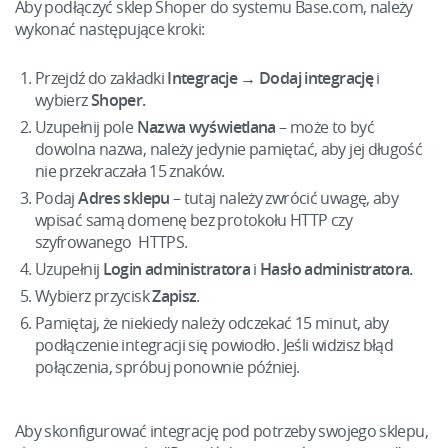
Pomoc
Aby podłączyć sklep Shoper do systemu Base.com, należy
Sprzedaż na marketplace
english (US)
wykonać następujące kroki:
Dziecko
Akademia
Automatyzacja procesów
english (GB)
Elektronika
Przejdź do zakładki
Integracje → Dodaj integrację
i
Blog
wybierz
Shoper.
Zarządzanie wysyłką
english (IN)
Motoryzacja
Usługi
Uzupełnij pole
Nazwa wyświetlana
– może to być
Automatyzacja cen
dowolna nazwa, należy jedynie pamiętać, aby jej długość
Čeština
Supermarket
nie przekraczała 15 znaków.
Wdrożenia systemu
AI dla e-commerce
Podaj
Adres sklepu
– tutaj należy zwrócić uwagę, aby
deutsch
Zdrowie i uroda
wpisać samą domenę bez protokołu HTTP czy
Konsultacje i szkolenia
Obsługa klienta
szyfrowanego HTTPS.
polski
Moda
Ekosystem
Uzupełnij
Login administratora
i
Hasło administratora.
Audyt konta
Wybierz przycisk
Zapisz
.
português (BR)
Konfiguracja konta
Pamiętaj, że niekiedy należy odczekać 15 minut, aby
Super Merchant
română
podłączenie integracji się powiodło. Jeśli widzisz błąd
Inne
połączenia, spróbuj ponownie później.
Responso
中文
Case Study
Base Analytics
Aby skonfigurować integrację pod potrzeby swojego sklepu,