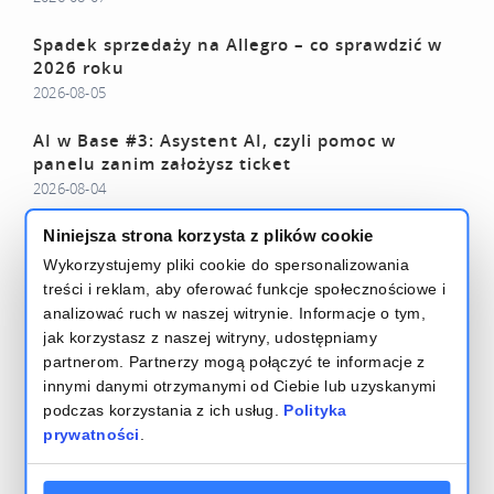
Spadek sprzedaży na Allegro – co sprawdzić w
2026 roku
2026-08-05
AI w Base #3: Asystent AI, czyli pomoc w
panelu zanim założysz ticket
2026-08-04
Wyniki firmy w Twojej kieszeni – cztery nowości
Niniejsza strona korzysta z plików cookie
w Base Analytics
Wykorzystujemy pliki cookie do spersonalizowania
2026-07-27
treści i reklam, aby oferować funkcje społecznościowe i
analizować ruch w naszej witrynie. Informacje o tym,
Czytaj więcej – Base Blog
jak korzystasz z naszej witryny, udostępniamy
partnerom. Partnerzy mogą połączyć te informacje z
innymi danymi otrzymanymi od Ciebie lub uzyskanymi
podczas korzystania z ich usług.
Polityka
prywatności
.
Regulamin