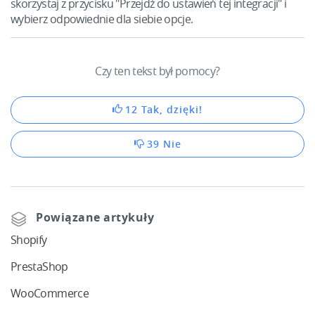
Kalkulator korzyści
skorzystaj z przycisku "Przejdź do ustawień tej integracji" i
Base Connect
wybierz odpowiednie dla siebie opcje.
Program Partnerski
Base Store
Katalog Partnerów Base
Base Courier
Czy ten tekst był pomocy?
Kontakt
12 Tak, dzięki!
Odwiedź nas na:
39 Nie
Powiązane artykuły
Shopify
PrestaShop
WooCommerce