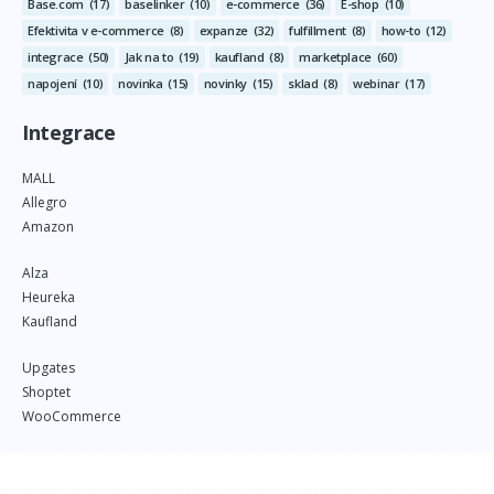
Base.com
(17)
baselinker
(10)
e-commerce
(36)
E-shop
(10)
Efektivita v e-commerce
(8)
expanze
(32)
fulfillment
(8)
how-to
(12)
integrace
(50)
Jak na to
(19)
kaufland
(8)
marketplace
(60)
napojení
(10)
novinka
(15)
novinky
(15)
sklad
(8)
webinar
(17)
Integrace
MALL
Allegro
Amazon
Alza
Heureka
Kaufland
Upgates
Shoptet
WooCommerce