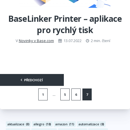
BaseLinker Printer – aplikace
pro rychlý tisk
V
Novinky v Base.com
13.07.2022
2 min. čtení
Stránkování
PŘEDCHOZÍ
příspěvků
1
…
5
6
7
aktualizace
(8)
allegro
(18)
amazon
(11)
automatizace
(8)