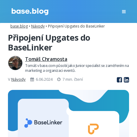
base.blog
•
Návody
•
Připojení Upgates do BaseLinker
Připojení Upgates do
BaseLinker
Tomáš Chramosta
Tomáš v base.com působí jako Junior specialist se zaměřením na
marketing a organizaci eventů.
V
Návody
6.06.2024
7 min. čtení