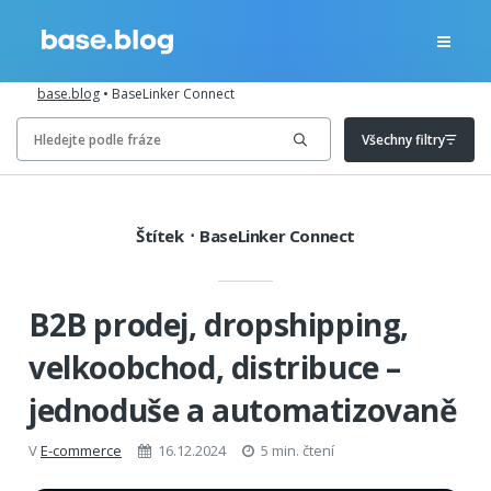
base.blog
•
BaseLinker Connect
Všechny filtry
Štítek
BaseLinker Connect
B2B prodej, dropshipping,
velkoobchod, distribuce –
jednoduše a automatizovaně
V
E-commerce
16.12.2024
5 min. čtení