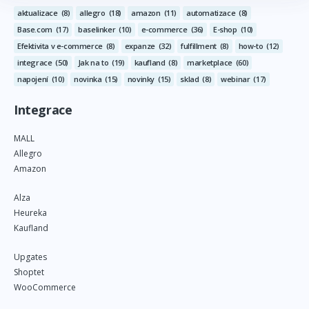
aktualizace
(8)
allegro
(18)
amazon
(11)
automatizace
(8)
Base.com
(17)
baselinker
(10)
e-commerce
(36)
E-shop
(10)
Efektivita v e-commerce
(8)
expanze
(32)
fulfillment
(8)
how-to
(12)
integrace
(50)
Jak na to
(19)
kaufland
(8)
marketplace
(60)
napojení
(10)
novinka
(15)
novinky
(15)
sklad
(8)
webinar
(17)
Integrace
MALL
Allegro
Amazon
Alza
Heureka
Kaufland
Upgates
Shoptet
WooCommerce